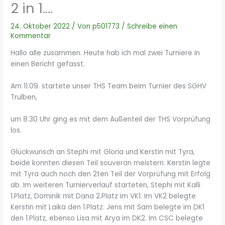
2 in 1….
24. Oktober 2022
/ Von
p501773
/
Schreibe einen
Kommentar
Hallo alle zusammen. Heute hab ich mal zwei Turniere in
einen Bericht gefasst.
Am 11.09. startete unser THS Team beim Turnier des SGHV
Trulben,
um 8.30 Uhr ging es mit dem Außenteil der THS Vorprüfung
los.
Glückwunsch an Stephi mit Gloria und Kerstin mit Tyra,
beide konnten diesen Teil souverän meistern. Kerstin legte
mit Tyra auch noch den 2ten Teil der Vorprüfung mit Erfolg
ab. Im weiteren Turnierverlauf starteten, Stephi mit Kalli
1.Platz, Dominik mit Dana 2.Platz im VK1. Im
VK2 belegte
Kerstin mit Laika den 1.Platz. Jens mit Sam belegte im DK1
den 1.Platz, ebenso Lisa mit Arya im DK2. Im CSC belegte