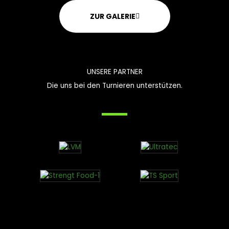
c
e
k
r
ZUR GALERIE
UNSERE PARTNER
Die uns bei den Turnieren unterstützen.