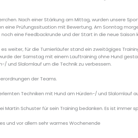
Herrchen. Nach einer Stärkung am Mittag, wurden unsere Spor
n eine Prüfungssituation mit Bewertung. Am Sonntag morgen
 noch eine Feedbackrunde und der Start in die neue Saison 
 weiter, für die Turnierläufer stand ein zweitägiges Traini
wurde der Samstag mit einem Lauftraining ohne Hund gestar
n-/ und Slalomlauf um die Technik zu verbessern.
terordnungen der Teams.
rlernten Techniken mit Hund am Hürden-/ und Slalomlauf a
bei Martin Schuster für sein Training bedanken. Es ist immer 
hönes und vor allem sehr warmes Wochenende