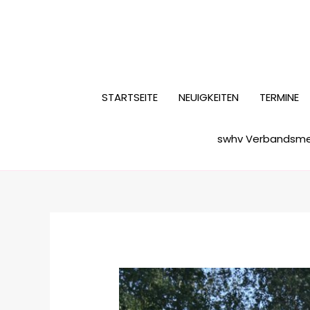
Zum
Inhalt
springen
STARTSEITE
NEUIGKEITEN
TERMINE
swhv Verbandsmei