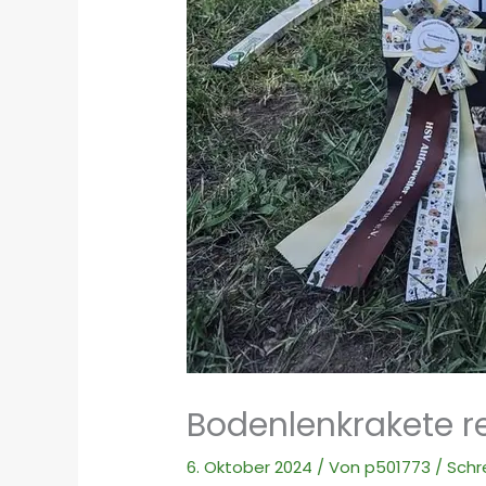
Bodenlenkrakete r
6. Oktober 2024
/ Von
p501773
/
Schr