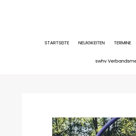
Zum
Inhalt
springen
STARTSEITE
NEUIGKEITEN
TERMINE
swhv Verbandsmei