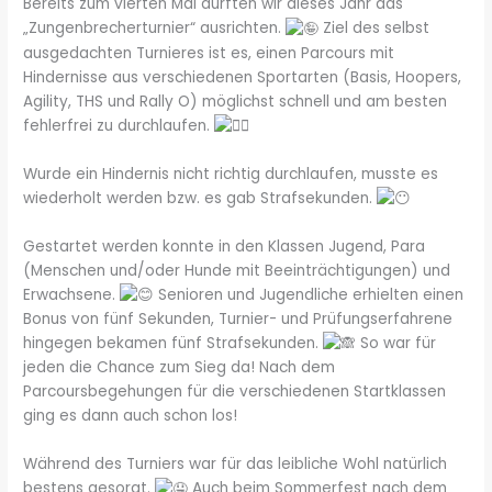
Bereits zum vierten Mal durften wir dieses Jahr das
„Zungenbrecherturnier“ ausrichten.
Ziel des selbst
ausgedachten Turnieres ist es, einen Parcours mit
Hindernisse aus verschiedenen Sportarten (Basis, Hoopers,
Agility, THS und Rally O) möglichst schnell und am besten
fehlerfrei zu durchlaufen.
Wurde ein Hindernis nicht richtig durchlaufen, musste es
wiederholt werden bzw. es gab Strafsekunden.
Gestartet werden konnte in den Klassen Jugend, Para
(Menschen und/oder Hunde mit Beeinträchtigungen) und
Erwachsene.
Senioren und Jugendliche erhielten einen
Bonus von fünf Sekunden, Turnier- und Prüfungserfahrene
hingegen bekamen fünf Strafsekunden.
So war für
jeden die Chance zum Sieg da! Nach dem
Parcoursbegehungen für die verschiedenen Startklassen
ging es dann auch schon los!
Während des Turniers war für das leibliche Wohl natürlich
bestens gesorgt.
Auch beim Sommerfest nach dem